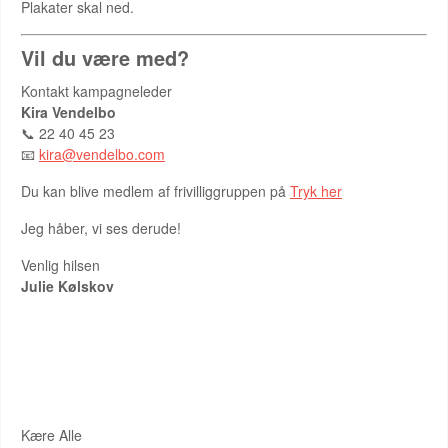
Plakater skal ned.
Vil du være med?
Kontakt kampagneleder
Kira Vendelbo
📞 22 40 45 23
📧
kira@vendelbo.com
Du kan blive medlem af frivilliggruppen på
Tryk her
Jeg håber, vi ses derude!
Venlig hilsen
Julie Kølskov
VALGTILFORORDNEDE DER ER LEDIGE PLADSER
Kære Alle