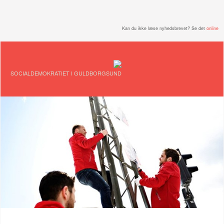
Kan du ikke læse nyhedsbrevet? Se det
online
SOCIALDEMOKRATIET I GULDBORGSUND