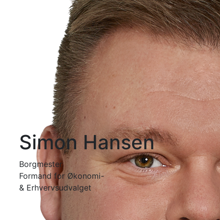
Simon Hansen
Borgmester
Formand for Økonomi-
& Erhvervsudvalget