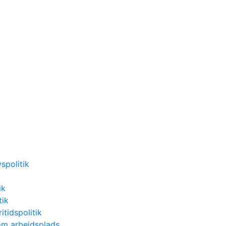
spolitik
ik
tik
itidspolitik
m arbejdsplads