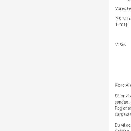
Vores te
P.S. Vi 
1. maj.
Vi Ses
DØLLE
Kære All
Så er vi 
søndag, 
Regions
Lars Gaa
Du vil o