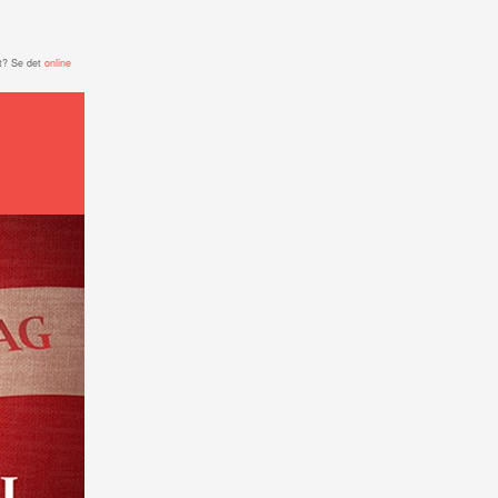
t? Se det
online