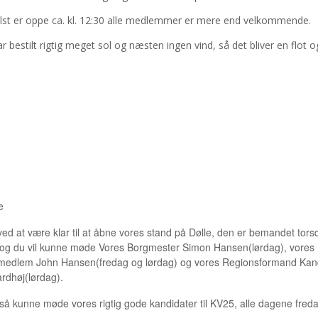
lst er oppe ca. kl. 12:30 alle medlemmer er mere end velkommende.
har bestilt rigtig meget sol og næsten ingen vind, så det bliver en flot o
e
ved at være klar til at åbne vores stand på Dølle, den er bemandet torsd
og du vil kunne møde Vores Borgmester Simon Hansen(lørdag), vores
medlem John Hansen(fredag og lørdag) og vores Regionsformand Kan
rdhøj(lørdag).
gså kunne møde vores rigtig gode kandidater til KV25, alle dagene fredag