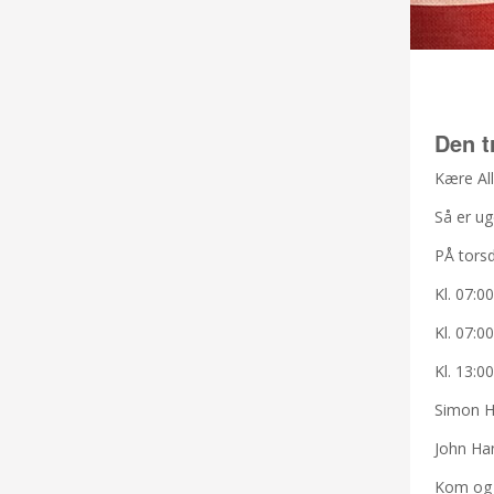
Den t
Kære A
Så er u
PÅ torsd
Kl. 07:0
Kl. 07:0
Kl. 13:0
Simon Ha
John Han
Kom og s