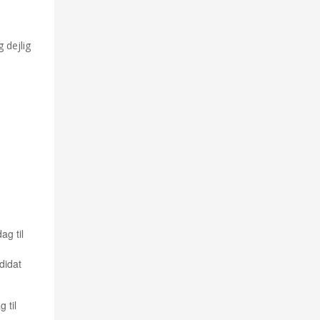
g dejlig
ag til
didat
 til