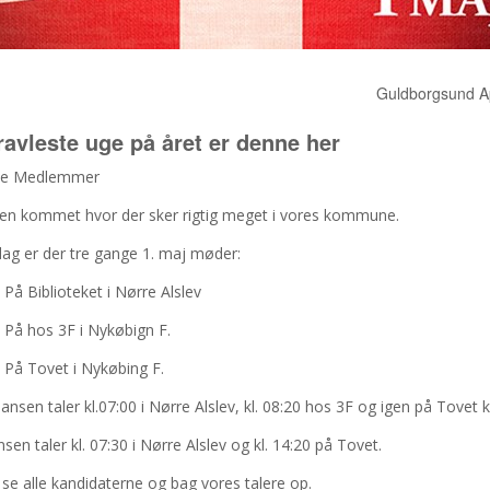
Guldborgsund Ap
ravleste uge på året er denne her
lle Medlemmer
gen kommet hvor der sker rigtig meget i vores kommune.
ag er der tre gange 1. maj møder:
0 På Biblioteket i Nørre Alslev
0 På hos 3F i Nykøbign F.
0 På Tovet i Nykøbing F.
nsen taler kl.07:00 i Nørre Alslev, kl. 08:20 hos 3F og igen på Tovet k
sen taler kl. 07:30 i Nørre Alslev og kl. 14:20 på Tovet.
e alle kandidaterne og bag vores talere op.