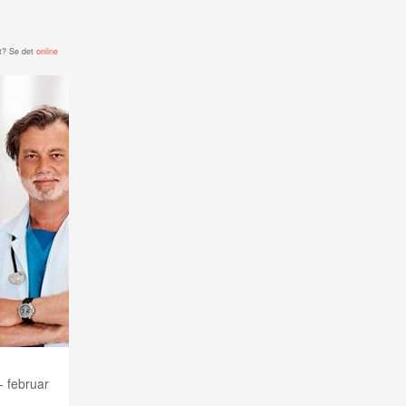
t? Se det
online
 februar