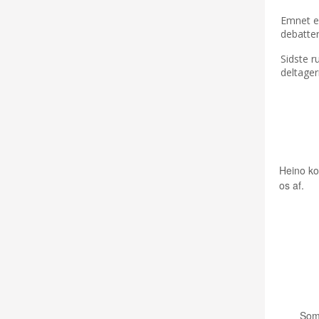
Emnet e
debatter
Sidste 
deltager
HEINO
FOR 
Heino ko
os af.
LEIF 
Som