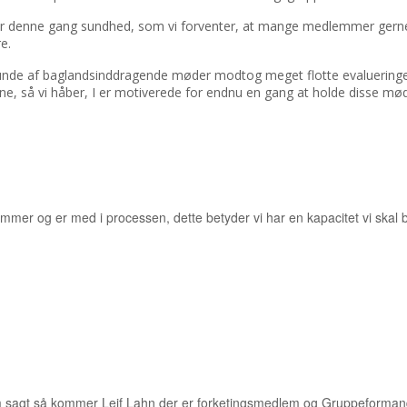
r denne gang sundhed, som vi forventer, at mange medlemmer gerne
e.
runde af baglandsinddragende møder modtog meget flotte evalueringe
ne, så vi håber, I er motiverede for endnu en gang at holde disse mød
 KNUDSEN - REGIONSFORMAND OG FOLKETINGSKANDI
GULDBORGSUND
mmer og er med i processen, dette betyder vi har en kapacitet vi skal 
LAHN - GRUPPEFORMAND OG FOLKETINGSMEDLEM
 sagt så kommer Leif Lahn der er forketingsmedlem og Gruppeformand