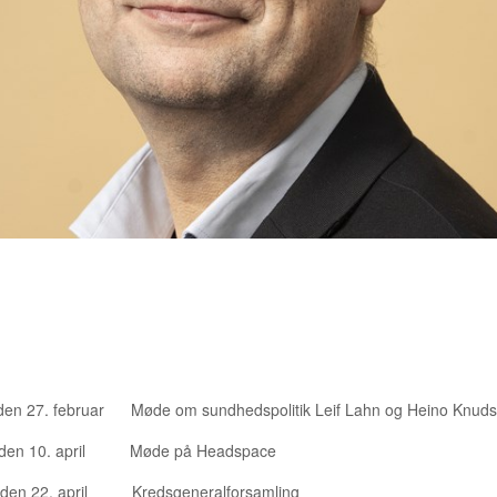
ENDE ARRANGEMENTER
 den 27. februar Møde om sundhedspolitik Leif Lahn og Heino Knud
 den 10. april Møde på Headspace
den 22. april Kredsgeneralforsamling