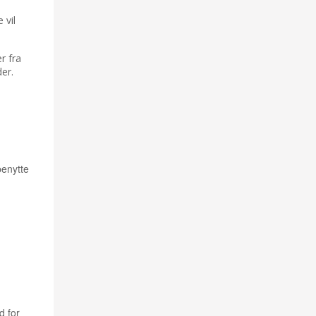
 vil
r fra
er.
DAT
benytte
 for