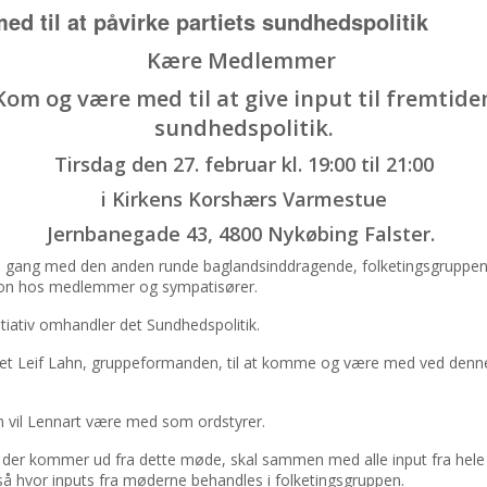
ed til at påvirke partiets sundhedspolitik
Kære Medlemmer
Kom og være med til at give input til fremtide
sundhedspolitik.
Tirsdag den 27. februar kl. 19:00 til 21:00
i Kirkens Korshærs Varmestue
Jernbanegade 43, 4800 Nykøbing Falster.
u i gang med den anden runde baglandsinddragende, folketingsgruppe
tion hos medlemmer og sympatisører.
itiativ omhandler det Sundhedspolitik.
fået Leif Lahn, gruppeformanden, til at komme og være med ved denn
 vil Lennart være med som ordstyrer.
 der kommer ud fra dette møde, skal sammen med alle input fra hele
å hvor inputs fra møderne behandles i folketingsgruppen.