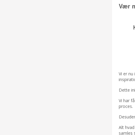
Vær m
Vi er n
inspira
Dette in
Vi har 
proces.
Desuden
Alt hvad
samles s