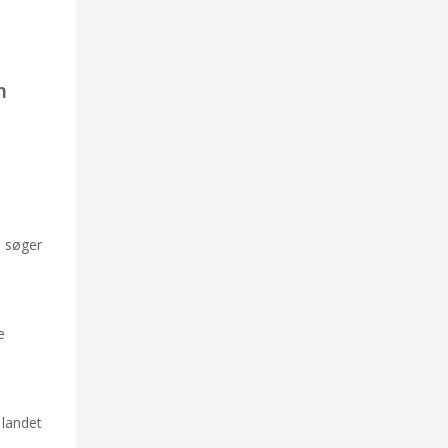
n
n søger
e
 landet