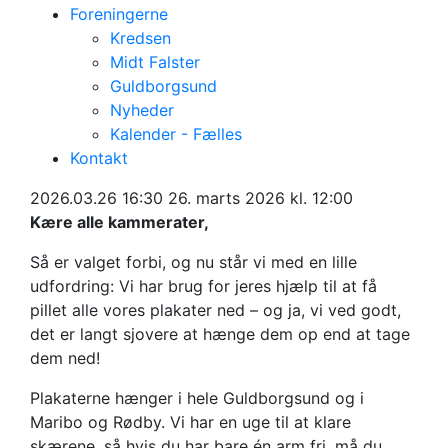
Foreningerne
Kredsen
Midt Falster
Guldborgsund
Nyheder
VI har brug for hjælp i hele kommunen
Kalender - Fælles
Hjælp til med at få
Kontakt
2026.03.26 16:30
26. marts 2026 kl. 12:00
samlet plakaterne
Kære alle kammerater,
Så er valget forbi, og nu står vi med en lille
udfordring: Vi har brug for jeres hjælp til at få
pillet alle vores plakater ned – og ja, vi ved godt,
det er langt sjovere at hænge dem op end at tage
dem ned!
Plakaterne hænger i hele Guldborgsund og i
Maribo og Rødby. Vi har en uge til at klare
skærene, så hvis du har bare én arm fri, må du