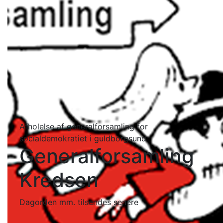
Afholelse af generalforsamling for
socialdemokratiet i guldborgsund
Generalforsamling
Kredsen
Dagorden mm. tilsendes senere