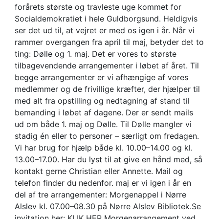
forårets største og travleste uge kommet for
Socialdemokratiet i hele Guldborgsund. Heldigvis
ser det ud til, at vejret er med os igen i år. Når vi
rammer overgangen fra april til maj, betyder det to
ting: Dølle og 1. maj. Det er vores to største
tilbagevendende arrangementer i løbet af året. Til
begge arrangementer er vi afhængige af vores
medlemmer og de frivillige kræfter, der hjælper til
med alt fra opstilling og nedtagning af stand til
bemanding i løbet af dagene. Der er sendt mails
ud om både 1. maj og Dølle. Til Dølle mangler vi
stadig én eller to personer – særligt om fredagen.
Vi har brug for hjælp både kl. 10.00–14.00 og kl.
13.00–17.00. Har du lyst til at give en hånd med, så
kontakt gerne Christian eller Annette. Mail og
telefon finder du nedenfor. maj er vi igen i år en
del af tre arrangementer: Morgenappel i Nørre
Alslev kl. 07.00–08.30 på Nørre Alslev Bibliotek.Se
invitation her: KLIK HER Morgenarrangement ved