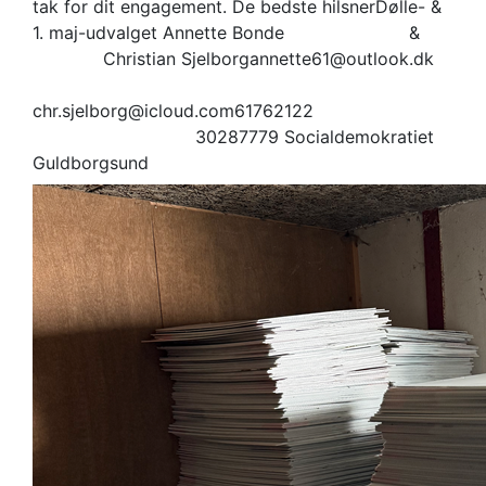
tak for dit engagement. De bedste hilsnerDølle- &
1. maj-udvalget Annette Bonde &
Christian Sjelborgannette61@outlook.dk
chr.sjelborg@icloud.com61762122
30287779 Socialdemokratiet
Guldborgsund